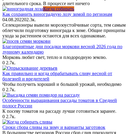
длительного срока. В процессе нет ничего
Когда собирать
Как сохранить виноградную лозу зимой по регионам
04.08.2022
0
2.3к.
Селекционеры вывели морозоустойчивые сорта, тем самым
облегчили подготовку винограда к зиме. Общие принципы
ухода за растением остаются для всех одинаковые.
Благоприятные дни посадки моркови весной 2026 года по
лунному календарю
Морковь любит свет, тепло и плодородную землю.
0
2.7к.
Как правильно и когда обрабатывать сливу весной от
болезней и вредителей
Чтобы получить хороший и большой урожай, необходимо
0
2.7к.
Особенности выращивания рассады томатов в Средней
полосе России
К посеву томатов на рассаду лучше готовиться заранее.
0
2.7к.
Сроки сбора сливы на зиму и варианты заготовок
В большинстве регионов России сбор слив приходится