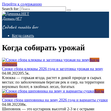
Перейти к содержанию
Search for:
Дачника.НЕТ
Садовый онлаййн блог
Когда сажать
Когда собирать урожай
Когда
собирать
Сроки сбора клюквы 2026 года и заготовка урожая на зиму
04.08.2022
0
5.5к.
Клюква — горькая ягода, растет в дикой природе в сырых
местах: по заболоченным берегам рек и озер, на территории
верховых болот, в хвойных лесах, богатых
Когда
собирать
Сроки сбора шиповника на зиму 2026 года и варианты сушки
04.08.2022
0
8к.
Шиповник — это кустарник высотой 2-3 м с острыми