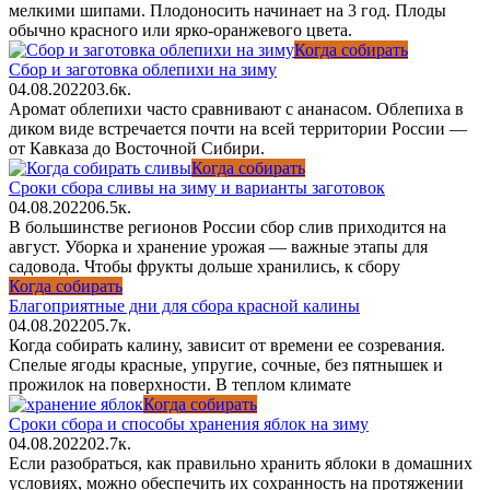
мелкими шипами. Плодоносить начинает на 3 год. Плоды
обычно красного или ярко-оранжевого цвета.
Когда собирать
Сбор и заготовка облепихи на зиму
04.08.2022
0
3.6к.
Аромат облепихи часто сравнивают с ананасом. Облепиха в
диком виде встречается почти на всей территории России —
от Кавказа до Восточной Сибири.
Когда собирать
Сроки сбора сливы на зиму и варианты заготовок
04.08.2022
0
6.5к.
В большинстве регионов России сбор слив приходится на
август. Уборка и хранение урожая — важные этапы для
садовода. Чтобы фрукты дольше хранились, к сбору
Когда собирать
Благоприятные дни для сбора красной калины
04.08.2022
0
5.7к.
Когда собирать калину, зависит от времени ее созревания.
Спелые ягоды красные, упругие, сочные, без пятнышек и
прожилок на поверхности. В теплом климате
Когда собирать
Сроки сбора и способы хранения яблок на зиму
04.08.2022
0
2.7к.
Если разобраться, как правильно хранить яблоки в домашних
условиях, можно обеспечить их сохранность на протяжении