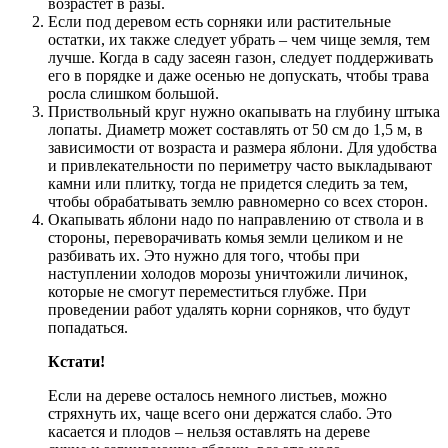
возрастет в разы.
Если под деревом есть сорняки или растительные
остатки, их также следует убрать – чем чище земля, тем
лучше. Когда в саду засеян газон, следует поддерживать
его в порядке и даже осенью не допускать, чтобы трава
росла слишком большой.
Приствольный круг нужно окапывать на глубину штыка
лопаты. Диаметр может составлять от 50 см до 1,5 м, в
зависимости от возраста и размера яблони. Для удобства
и привлекательности по периметру часто выкладывают
камни или плитку, тогда не придется следить за тем,
чтобы обрабатывать землю равномерно со всех сторон.
Окапывать яблони надо по направлению от ствола и в
стороны, переворачивать комья земли целиком и не
разбивать их. Это нужно для того, чтобы при
наступлении холодов морозы уничтожили личинок,
которые не смогут переместиться глубже. При
проведении работ удалять корни сорняков, что будут
попадаться.
Кстати!
Если на дереве осталось немного листьев, можно
стряхнуть их, чаще всего они держатся слабо. Это
касается и плодов – нельзя оставлять на дереве