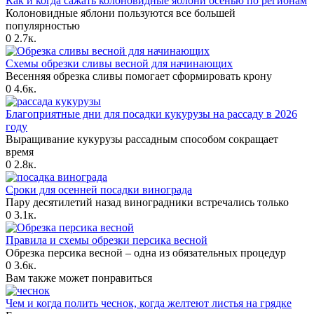
Как и когда сажать колоновидные яблони осенью по регионам
Колоновидные яблони пользуются все большей
популярностью
0
2.7к.
Схемы обрезки сливы весной для начинающих
Весенняя обрезка сливы помогает сформировать крону
0
4.6к.
Благоприятные дни для посадки кукурузы на рассаду в 2026
году
Выращивание кукурузы рассадным способом сокращает
время
0
2.8к.
Сроки для осенней посадки винограда
Пару десятилетий назад виноградники встречались только
0
3.1к.
Правила и схемы обрезки персика весной
Обрезка персика весной – одна из обязательных процедур
0
3.6к.
Вам также может понравиться
Чем и когда полить чеснок, когда желтеют листья на грядке