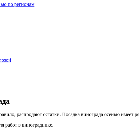
нью по регионам
лозой
ада
вило, распродают остатки. Посадка винограда осенью имеет ряд
ля работ в винограднике.