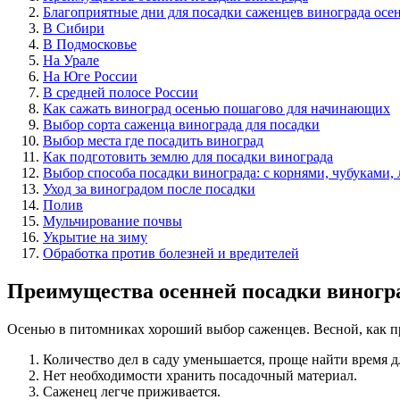
Благоприятные дни для посадки саженцев винограда осе
В Сибири
В Подмосковье
На Урале
На Юге России
В средней полосе России
Как сажать виноград осенью пошагово для начинающих
Выбор сорта саженца винограда для посадки
Выбор места где посадить виноград
Как подготовить землю для посадки винограда
Выбор способа посадки винограда: с корнями, чубуками, 
Уход за виноградом после посадки
Полив
Мульчирование почвы
Укрытие на зиму
Обработка против болезней и вредителей
Преимущества осенней посадки виногр
Осенью в питомниках хороший выбор саженцев. Весной, как пра
Количество дел в саду уменьшается, проще найти время д
Нет необходимости хранить посадочный материал.
Саженец легче приживается.