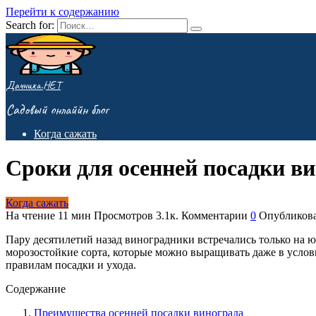
Перейти к содержанию
Search for:
Дачника.НЕТ
Садовый онлаййн блог
Когда сажать
Сроки для осенней посадки в
Когда сажать
На чтение
11 мин
Просмотров
3.1к.
Комментарии
0
Опубликов
Пару десятилетий назад виноградники встречались только на 
морозостойкие сорта, которые можно выращивать даже в усло
правилам посадки и ухода.
Содержание
Преимущества осенней посадки винограда