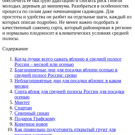
обеспечить ее быструю адаптацию и снизить риск гибели
молодых деревьев до минимума. Разобраться в особенностях
процесса по силам даже начинающим садоводам. Для
простоты и удобства он разбит на отдельные шаги, каждый из
которых описан подробно. Не менее важно подобрать и
качественный саженец сорта, который районирован в регионе
и нормально плодоносит в климатических условиях средней
полосы.
Содержание
Когда лучше всего сажать яблоню в средней полосе
России – весной или осенью
Благоприятные дни для посадки яблони осенью в
средней полосе России: сроки
Неблагоприятные дни для посадки яблони: в каком
месяце
Сорта яблок для средней полосы России для посадки
осенью
Мантет
Спартан
Северный синап
Подарок Графскому
Коричное новое
Как правильно подготовить открытый грунт для
посадки саженцев