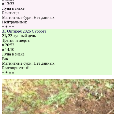
в
13:33
Луна в знаке
Близнецы
Магнитные бури:
Нет данных
Нейтральный:
±
±
±
±
31 Октября 2026
Суббота
21, 22
лунный день
Третья четверть
в
20:52
в
14:10
Луна в знаке
Рак
Магнитные бури:
Нет данных
Благоприятный:
+
+
±
±