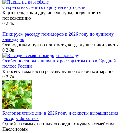
Секреты как лечить паршу на картофеле
Картофель, как и другие культуры, подвергается
повреждению
0
2.4к.
Пикируем рассаду помидоров в 2026 году по лунному
календарю
Огородникам нужно понимать, когда лучше пикировать
0
2.8к.
Особенности выращивания рассады томатов в Средней
полосе России
К посеву томатов на рассаду лучше готовиться заранее.
0
2.7к.
Благоприятные дни в 2026 году и секреты выращивания
рассады физалиса
Одной из самых ценных огородных культур семейства
Пасленовых