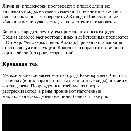
Личинки плодожорки прогрызают в плодах длинные
витиеватые ходы, выедают семечки. В течение всей жизни
одна особь успевает повредить 2-3 плода. Поврежденные
яблоки заметно хуже растут, чаще желтеют и осыпаются.
Борются с вредителем путем применения инсектицидов.
Среди наиболее распространенных и действенных препаратов
– Стожар, Фитоверм, Золон, Алатар. Применяют химикаты
строго следуя инструкции. Количество обработок зависит от
сортов яблок (по сроку созревания).
Кровяная тля
Мелкое мохнатое насекомое из отряда Равнокрылых. Селится
в стволах (в них паразит прогрызает длинные ходы), питается
соком дерева. Поврежденные тлей участки коры
растрескиваются, в раны проникают патогенные
микроорганизмы, дерево начинает болеть и чахнуть.