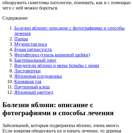
обнаружить симптомы патологии, понимать, как и с помощью
чего с ней можно бороться.
Содержание
Болезни яблони: описание с фотографиями и способы
лечения
Парша
Мучнистая роса
Бурая пятнистость
Фитофтороз (гниль корневой шейки)
Бактериальный ожег
Вредители яблони и меры борьбы с ними
Листовертки
Яблоневая плодожорка
Кровяная тля
Паутинный клещ
Яблонный цветоед
Болезни яблони: описание с
фотографиями и способы лечения
Заболеваний, которым подвержены яблони, очень много.
Если вовремя обнаружить их и начать лечение, то деревья